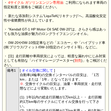
・
4サイクル ガソリンエンジン専用油
: ご利用になられます車両の
指定粘度と規格をご確認ください。
・ 新たな添加剤システム“LiquiTeK(リキテック)”へ。高温酸化安定
性や省燃費性が向上しています。
・ "Kendall GT-1 HP Motor Oil SAE 0W-20"は、さらさら感はあっ
ても強力な油膜が魅力のロングライフエンジンオイル。
・ 0W-20や0W-10指定車などの「エコカー」や「ハイブリッド車
(例:プリウス/フィット/0W-10指定のインサイト等)」などに。
・ [注]. 走行距離や車両状況によっては、軽度な漏れやにじみ対策
としても有効な「ハイマイレージブースター(
別売
)」をご検討くだ
さい。
備考1
[
オイル交換に関して
]
自動車(4輪車)の交換インターバルの目安は、「1万
km」または「1年」となっております。
※
. 交換サイクルの目安は、油量・車両状況・走行状
態などにより変動いたします。
(1). 1年以内の総走行距離が1万km以上・・ 走行距離
約1万km毎のサイクルにてオイル交換を行って下さ
い。
(2). 1年以内の総走行距離が1万km未満・・ 約1年毎に