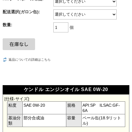
配送選択(ガロン缶):
数量:
個
返品についての詳細はこちら
ケンドル エンジンオイル SAE 0W-20
[仕様-サイズ]:
粘度
SAE 0W-20
規格
API:SP ILSAC:GF-
6A
基油分
部分合成油
容量
ペール缶(18.9リット
類
ル)