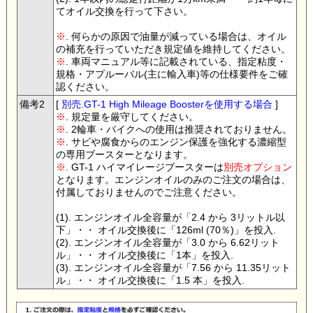
てオイル交換を行って下さい。
※
. 何らかの原因で油量が減っている場合は、オイル
の補充を行っていただき規定値を維持してください。
※
. 車両マニュアル等に記載されている、指定粘度・
規格・アプルーバル(主に輸入車)等の仕様要件をご確
認ください。
備考2
[
別売.GT-1 High Mileage Boosterを使用する場合
]
※
. 規定量を厳守してください。
※
. 2輪車・バイクへの使用は推奨されておりません。
※
. サビや腐食からのエンジン保護を強化する濃縮型
の専用ブースターとなります。
※
. GT-1 ハイマイレージブースターは
別売オプション
となります。エンジンオイルのみのご注文の場合は、
付属しておりませんのでご注意ください。
(1). エンジンオイル全容量が「2.4 から 3リットル以
下」・・ オイル交換後に「126ml (70％)」を投入.
(2). エンジンオイル全容量が「3.0 から 6.62リット
ル」・・ オイル交換後に「1本」を投入.
(3). エンジンオイル全容量が「7.56 から 11.35リット
ル」・・ オイル交換後に「1.5 本」を投入.