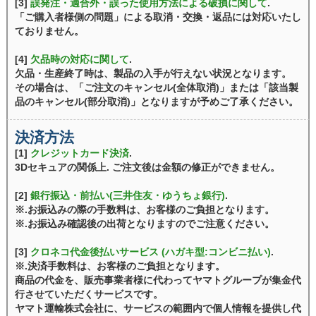
[3]
誤発注・適合外・誤った使用方法による破損に関して
.
「ご購入者様側の問題」による取消・交換・返品には対応いたし
ておりません。
[4]
欠品時の対応に関して
.
欠品・生産終了時は、製品の入手が行えない状況となります。
その場合は、「ご注文のキャンセル(全体取消)」または「該当製
品のキャンセル(部分取消)」となりますが予めご了承ください。
決済方法
[1]
クレジットカード決済
.
3Dセキュアの関係上. ご注文後は金額の修正ができません。
[2]
銀行振込・前払い(三井住友・ゆうちょ銀行)
.
※.お振込みの際の手数料は、お客様のご負担となります。
※.お振込み確認後の出荷となりますのでご注意ください。
[3]
クロネコ代金後払いサービス (ハガキ型:コンビニ払い)
.
※.決済手数料は、お客様のご負担となります。
商品の代金を、販売事業者様に代わってヤマトグループが集金代
行させていただくサービスです。
ヤマト運輸株式会社に、サービスの範囲内で個人情報を提供し代